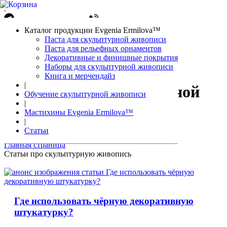
.
Написать в Telegram
+7(861)212-08-26
Авторизация
Каталог продукции Evgenia Ermilova™
Корзина
0 позиций
Паста для скульптурной живописи
Паста для рельефных орнаментов
Декоративные и финишные покрытия
Наборы для скульптурной живописи
Книга и мерчендайз
|
Статьи о скульптурной
Обучение скульптурной живописи
|
живописи
Мастихины Evgenia Ermilova™
|
Статьи
Главная страница
Статьи про скульптурную живопись
Где использовать чёрную декоративную
штукатурку?