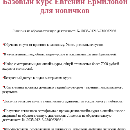
Базовый курс Евгении Ермиловой
для новичков
Лицензия на образовательную деятельность № Л035-01218-23/00620361
•
Обучение с нуля от простого к сложному. Уметь рисовать не нужно.
•
8 качественных, подробных видео-уроков в исполнении Евгении Ермиловой.
•
Набор с материалами для онлайн-курса, общей стоимостью более 7000 рублей
входит в стоимость!.
•
Бессрочный доступ к видео-материалам курса
•
Обязательная проверка домашних заданий куратором - гарантия положительного
результата
•
Доступ в телеграм группу с опытными студентами, где всегда помогут и объяснят
•
Получение легального сертификата о прохождении онлайн-курса в онлайн-школе с
лицензией на образовательную деятелность. Лицензия на образовательную
деятельность № Л035-01218-23/00620361.
•
Курс-бестселлер, переведенный на английский, немецкий, арабский, чешский, фарси,