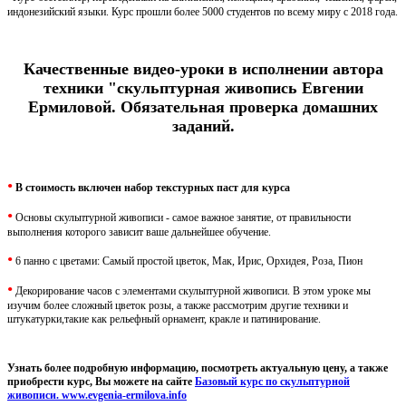
индонезийский языки. Курс прошли более 5000 студентов по всему миру с 2018 года.
Качественные видео-уроки в исполнении автора
техники "скульптурная живопись Евгении
Ермиловой. Обязательная проверка домашних
заданий.
•
В стоимость включен набор текстурных паст для курса
•
Основы скульптурной живописи - самое важное занятие, от правильности
выполнения которого зависит ваше дальнейшее обучение.
•
6 панно с цветами: Самый простой цветок, Мак, Ирис, Орхидея, Роза, Пион
•
Декорирование часов с элементами скульптурной живописи. В этом уроке мы
изучим более сложный цветок розы, а также рассмотрим другие техники и
штукатурки,такие как рельефный орнамент, кракле и патинирование.
Узнать более подробную информацию, посмотреть актуальную цену, а также
приобрести курс, Вы можете на сайте
Базовый курс по скульптурной
живописи. www.evgenia-ermilova.info