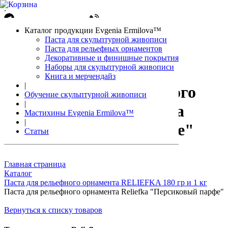
.
Написать в Telegram
+7(861)212-08-26
Авторизация
Каталог продукции Evgenia Ermilova™
Корзина
0 позиций
Паста для скульптурной живописи
Паста для рельефных орнаментов
Декоративные и финишные покрытия
Наборы для скульптурной живописи
Книга и мерчендайз
|
Паста для рельефного
Обучение скульптурной живописи
|
орнамента Reliefka
Мастихины Evgenia Ermilova™
|
"Персиковый парфе"
Статьи
Главная страница
Каталог
Паста для рельефного орнамента RELIEFKA 180 гр и 1 кг
Паста для рельефного орнамента Reliefka "Персиковый парфе"
Вернуться к списку товаров