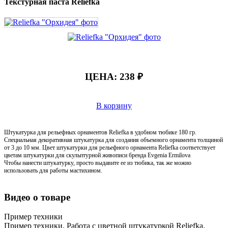
Текстурная паста Reliefka
ЦЕНА:
238 ₽
В корзину
Штукатурка для рельефных орнаментов Reliefka в удобном тюбике 180 гр.
Специальная декоративная штукатурка для создания объемного орнамента толщиной
от 3 до 10 мм. Цвет штукатурки для рельефного орнамента Reliefka соответствует
цветам штукатурки для скульптурной живописи бренда Evgenia Ermilova
Чтобы нанести штукатурку, просто выдавите ее из тюбика, так же можно
использовать для работы мастихином.
Видео о товаре
Пример техники
Пример техники. Работа с цветной штукатуркой Reliefka.