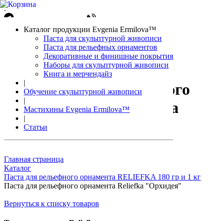
.
Написать в Telegram
+7(861)212-08-26
Авторизация
Каталог продукции Evgenia Ermilova™
Корзина
0 позиций
Паста для скульптурной живописи
Паста для рельефных орнаментов
Декоративные и финишные покрытия
Наборы для скульптурной живописи
Книга и мерчендайз
|
Паста для рельефного
Обучение скульптурной живописи
|
орнамента Reliefka
Мастихины Evgenia Ermilova™
|
"Орхидея"
Статьи
Главная страница
Каталог
Паста для рельефного орнамента RELIEFKA 180 гр и 1 кг
Паста для рельефного орнамента Reliefka "Орхидея"
Вернуться к списку товаров