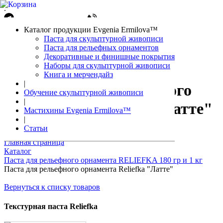
.
Написать в Telegram
+7(861)212-08-26
Авторизация
Каталог продукции Evgenia Ermilova™
Корзина
0 позиций
Паста для скульптурной живописи
Паста для рельефных орнаментов
Декоративные и финишные покрытия
Наборы для скульптурной живописи
Книга и мерчендайз
|
Паста для рельефного
Обучение скульптурной живописи
|
орнамента Reliefka "Латте"
Мастихины Evgenia Ermilova™
|
Статьи
Главная страница
Каталог
Паста для рельефного орнамента RELIEFKA 180 гр и 1 кг
Паста для рельефного орнамента Reliefka "Латте"
Вернуться к списку товаров
Текстурная паста Reliefka