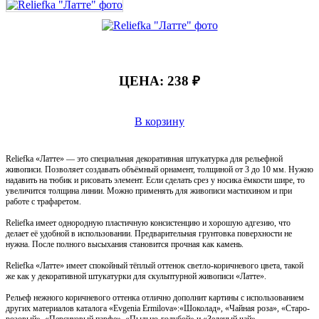
ЦЕНА:
238 ₽
В корзину
Reliefka «Латте» — это специальная декоративная штукатурка для рельефной
живописи. Позволяет создавать объёмный орнамент, толщиной от 3 до 10 мм. Нужно
надавить на тюбик и рисовать элемент. Если сделать срез у носика ёмкости шире, то
увеличится толщина линии. Можно применять для живописи мастихином и при
работе с трафаретом.
Reliefka имеет однородную пластичную консистенцию и хорошую адгезию, что
делает её удобной в использовании. Предварительная грунтовка поверхности не
нужна. После полного высыхания становится прочная как камень.
Reliefka «Латте» имеет спокойный тёплый оттенок светло-коричневого цвета, такой
же как у декоративной штукатурки для скульптурной живописи «Латте».
Рельеф нежного коричневого оттенка отлично дополнит картины с использованием
других материалов каталога «Evgenia Ermilova»:«Шоколад», «Чайная роза», «Старо-
розовый», «Персиковый парфе», «Пыльно-голубой» и «Зеленый чай».