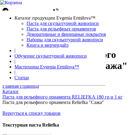
.
Написать в Telegram
+7(861)212-08-26
Авторизация
Каталог продукции Evgenia Ermilova™
Корзина
0 позиций
Паста для скульптурной живописи
Паста для рельефных орнаментов
Декоративные и финишные покрытия
Наборы для скульптурной живописи
Книга и мерчендайз
|
Паста для рельефного
Обучение скульптурной живописи
|
орнамента Reliefka "Сажа"
Мастихины Evgenia Ermilova™
|
Статьи
Главная страница
Каталог
Паста для рельефного орнамента RELIEFKA 180 гр и 1 кг
Паста для рельефного орнамента Reliefka "Сажа"
Вернуться к списку товаров
Текстурная паста Reliefka