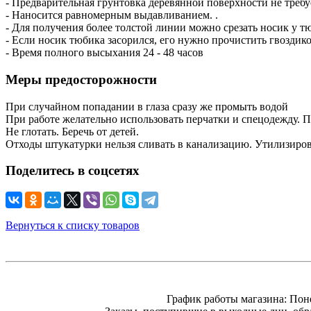
- Предварительная грунтовка деревянной поверхности не требу
- Наносится равномерным выдавливанием. .
- Для получения более толстой линии можно срезать носик у т
- Если носик тюбика засорился, его нужно прочистить гвоздик
- Время полного высыхания 24 - 48 часов
Меры предосторожности
При случайном попадании в глаза сразу же промыть водой
При работе желательно использовать перчатки и спецодежду. 
Не глотать. Беречь от детей.
Отходы штукатурки нельзя сливать в канализацию. Утилизиров
Поделитесь в соцсетях
Вернуться к списку товаров
График работы магазина: Пон