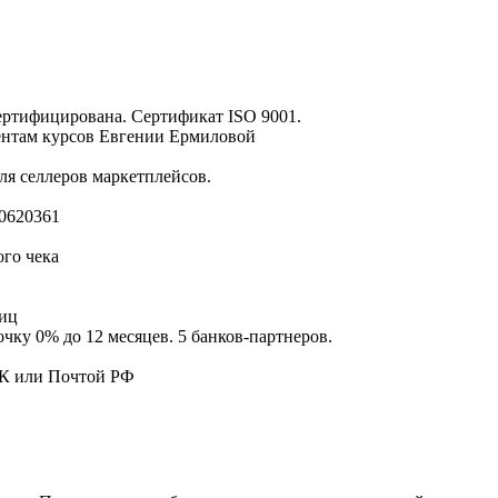
ертифицирована. Сертификат ISO 9001.
ентам курсов Евгении Ермиловой
ля селлеров маркетплейсов.
00620361
го чека
лиц
чку 0% до 12 месяцев. 5 банков-партнеров.
ЕК или Почтой РФ