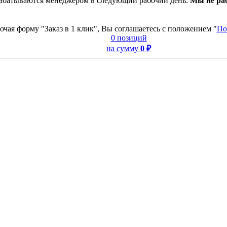
рабатываются менеджером в следующий рабочий день.
Мы не ра
ючая форму "Заказ в 1 клик", Вы соглашаетесь с положением "
По
0 позиций
на сумму
0 ₽