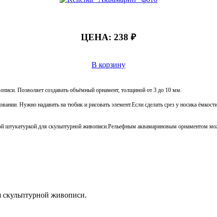
ЦЕНА:
238 ₽
В корзину
описи. Позволяет создавать объёмный орнамент, толщиной от 3 до 10 мм.
овании. Нужно надавить на тюбик и рисовать элемент.Если сделать срез у носика ёмкос
ной штукатуркой для скульптурной живописи.Рельефным аквамариновым орнаментом мож
я скульптурной живописи.