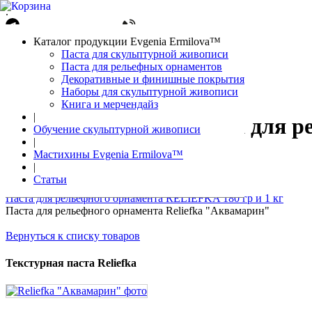
.
Написать в Telegram
+7(861)212-08-26
Авторизация
Каталог продукции Evgenia Ermilova™
Корзина
0 позиций
Паста для скульптурной живописи
Паста для рельефных орнаментов
Декоративные и финишные покрытия
Наборы для скульптурной живописи
Книга и мерчендайз
|
Паста для р
Обучение скульптурной живописи
|
Мастихины Evgenia Ermilova™
|
Главная страница
Статьи
Каталог
Паста для рельефного орнамента RELIEFKA 180 гр и 1 кг
Паста для рельефного орнамента Reliefka "Аквамарин"
Вернуться к списку товаров
Текстурная паста Reliefka