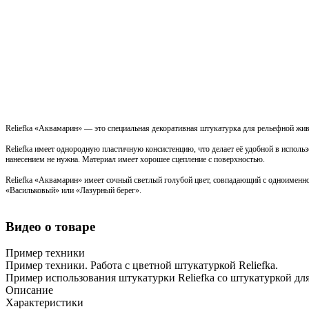
Reliefka «Аквамарин» — это специальная декоративная штукатурка для рельефной жив
Reliefka имеет однородную пластичную консистенцию, что делает её удобной в использ
нанесением не нужна. Материал имеет хорошее сцепление с поверхностью.
Reliefka «Аквамарин» имеет сочный светлый голубой цвет, совпадающий с одноимен
«Васильковый» или «Лазурный берег».
Видео о товаре
Пример техники
Пример техники. Работа с цветной штукатуркой Reliefka.
Пример использования штукатурки Reliefka со штукатуркой дл
Описание
Характеристики