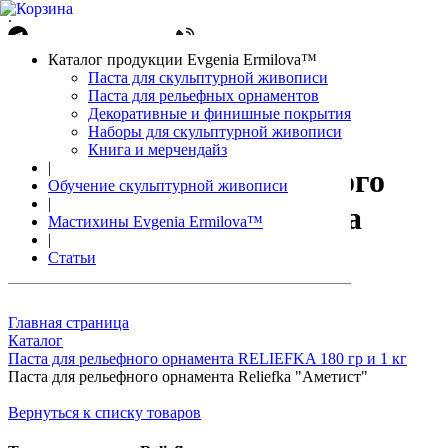
.
Написать в Telegram
+7(861)212-08-26
Авторизация
Каталог продукции Evgenia Ermilova™
Корзина
0 позиций
Паста для скульптурной живописи
Паста для рельефных орнаментов
Декоративные и финишные покрытия
Наборы для скульптурной живописи
Книга и мерчендайз
|
Паста для рельефного
Обучение скульптурной живописи
|
орнамента Reliefka
Мастихины Evgenia Ermilova™
|
"Аметист"
Статьи
Главная страница
Каталог
Паста для рельефного орнамента RELIEFKA 180 гр и 1 кг
Паста для рельефного орнамента Reliefka "Аметист"
Вернуться к списку товаров