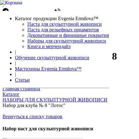
.
Написать в Telegram
+7(861)212-08-26
Авторизация
Каталог продукции Evgenia Ermilova™
Корзина
0 позиций
Паста для скульптурной живописи
Паста для рельефных орнаментов
Декоративные и финишные покрытия
Наборы для скульптурной живописи
Книга и мерчендайз
|
Набор для клуба № 8
Обучение скульптурной живописи
|
"Лотос"
Мастихины Evgenia Ermilova™
|
Статьи
Главная страница
Каталог
НАБОРЫ ДЛЯ СКУЛЬПТУРНОЙ ЖИВОПИСИ
Набор для клуба № 8 "Лотос"
Вернуться к списку товаров
Набор паст для скульптурной живописи