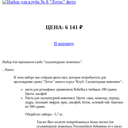
ЦЕНА:
6 141 ₽
В корзину
Набор для тренингов клуба "скульптурная живопись":
- Лотос
В этом наборе мы собрали цвета паст, которые потребуются для
прохождения урока "Лотос" нового курса "Клуб. Скульптурная живопись"::
паста для рельефных орнаментов Reliefka в тюбиках 180 грамм.
Цвета: шалфей
Паста для скульптурной живописи. Цвета: сажа, шоколад, пурпур,
пудра, лиловый. нефрит, ирис, шалфей, бетон, зеленый чай- баночки
по 500 грамм.
Общий вес набора - 5,7 кг.
Также Вам может потребоваться белая паста для
скульптурной живописи Рекомендуем добавить её в заказ