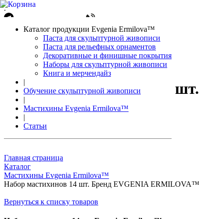
.
Написать в Telegram
+7(861)212-08-26
Авторизация
Каталог продукции Evgenia Ermilova™
Корзина
0 позиций
Паста для скульптурной живописи
Паста для рельефных орнаментов
Декоративные и финишные покрытия
Наборы для скульптурной живописи
Книга и мерчендайз
|
Набор мастихинов 14 шт.
Обучение скульптурной живописи
|
Бренд EVGENIA
Мастихины Evgenia Ermilova™
|
ERMILOVA™
Статьи
Главная страница
Каталог
Мастихины Evgenia Ermilova™
Набор мастихинов 14 шт. Бренд EVGENIA ERMILOVA™
Вернуться к списку товаров