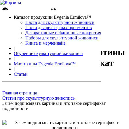
.
Написать в Telegram
+7(861)212-08-26
Авторизация
Каталог продукции Evgenia Ermilova™
Корзина
0 позиций
Паста для скульптурной живописи
Паста для рельефных орнаментов
Декоративные и финишные покрытия
Наборы для скульптурной живописи
Книга и мерчендайз
|
Зачем подписывать картины
Обучение скульптурной живописи
|
и что такое сертификат
Мастихины Evgenia Ermilova™
|
подлинности
Статьи
Главная страница
Статьи про скульптурную живопись
Зачем подписывать картины и что такое сертификат
подлинности