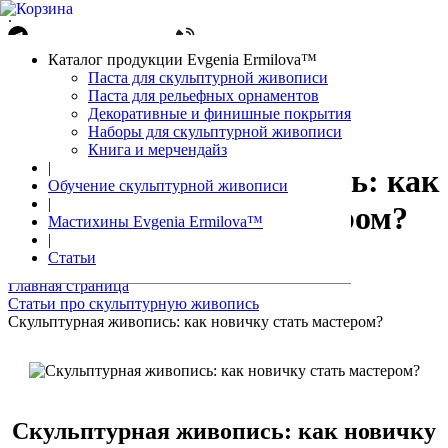
.
Написать в Telegram
+7(861)212-08-26
Авторизация
Каталог продукции Evgenia Ermilova™
Корзина
0 позиций
Паста для скульптурной живописи
Паста для рельефных орнаментов
Декоративные и финишные покрытия
Наборы для скульптурной живописи
Книга и мерчендайз
|
Скульптурная живопись: как
Обучение скульптурной живописи
|
новичку стать мастером?
Мастихины Evgenia Ermilova™
|
Статьи
Главная страница
Статьи про скульптурную живопись
Скульптурная живопись: как новичку стать мастером?
Скульптурная живопись: как новичку