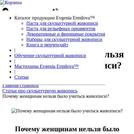
.
Написать в Telegram
+7(861)212-08-26
Авторизация
Каталог продукции Evgenia Ermilova™
Корзина
0 позиций
Паста для скульптурной живописи
Паста для рельефных орнаментов
Декоративные и финишные покрытия
Наборы для скульптурной живописи
Книга и мерчендайз
|
Почему женщинам нельзя
Обучение скульптурной живописи
|
было учиться живописи?
Мастихины Evgenia Ermilova™
|
Статьи
Главная страница
Статьи про скульптурную живопись
Почему женщинам нельзя было учиться живописи?
Почему женщинам нельзя было