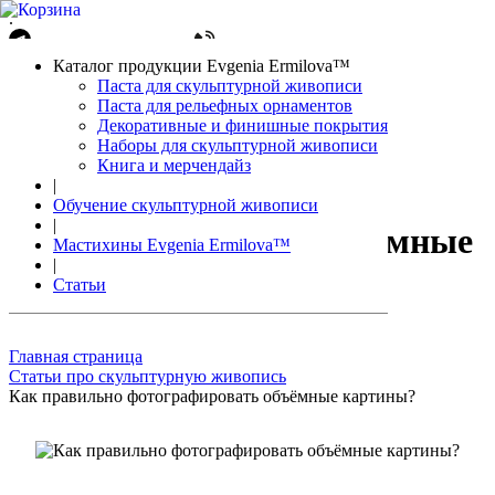
.
Написать в Telegram
+7(861)212-08-26
Авторизация
Каталог продукции Evgenia Ermilova™
Корзина
0 позиций
Паста для скульптурной живописи
Паста для рельефных орнаментов
Декоративные и финишные покрытия
Наборы для скульптурной живописи
Книга и мерчендайз
|
Как правильно
Обучение скульптурной живописи
|
фотографировать объёмные
Мастихины Evgenia Ermilova™
|
картины?
Статьи
Главная страница
Статьи про скульптурную живопись
Как правильно фотографировать объёмные картины?